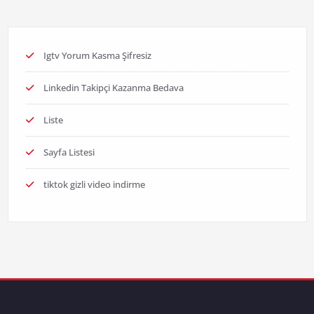
Igtv Yorum Kasma Şifresiz
Linkedin Takipçi Kazanma Bedava
Liste
Sayfa Listesi
tiktok gizli video indirme