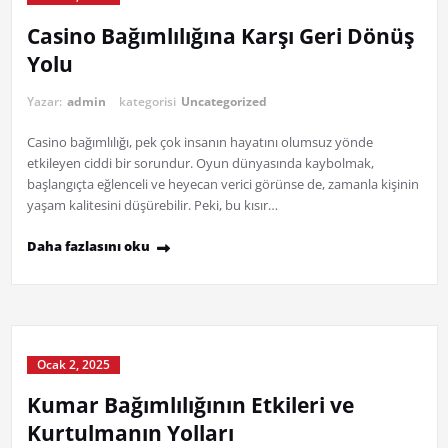
Casino Bağımlılığına Karşı Geri Dönüş
Yolu
Yazar:
admin
kategorisi
Uncategorized
Casino bağımlılığı, pek çok insanın hayatını olumsuz yönde
etkileyen ciddi bir sorundur. Oyun dünyasında kaybolmak,
başlangıçta eğlenceli ve heyecan verici görünse de, zamanla kişinin
yaşam kalitesini düşürebilir. Peki, bu kısır…
Daha fazlasını oku
Ocak 2, 2025
Kumar Bağımlılığının Etkileri ve
Kurtulmanın Yolları