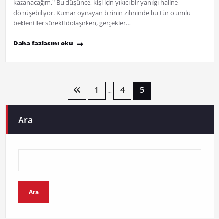
kazanacağım." Bu düşünce, kişi için yıkıcı bir yanılgı haline
dönüşebiliyor. Kumar oynayan birinin zihninde bu tür olumlu
beklentiler sürekli dolaşırken, gerçekler…
Daha fazlasını oku
Yazı
1
4
5
…
sayfalaması
Ara
Ara