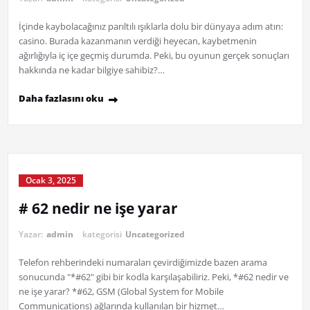
İçinde kaybolacağınız parıltılı ışıklarla dolu bir dünyaya adım atın:
casino. Burada kazanmanın verdiği heyecan, kaybetmenin
ağırlığıyla iç içe geçmiş durumda. Peki, bu oyunun gerçek sonuçları
hakkında ne kadar bilgiye sahibiz?…
Daha fazlasını oku
Ocak 3, 2025
# 62 nedir ne işe yarar
Yazar:
admin
kategorisi
Uncategorized
Telefon rehberindeki numaraları çevirdiğimizde bazen arama
sonucunda "*#62" gibi bir kodla karşılaşabiliriz. Peki, *#62 nedir ve
ne işe yarar? *#62, GSM (Global System for Mobile
Communications) ağlarında kullanılan bir hizmet…