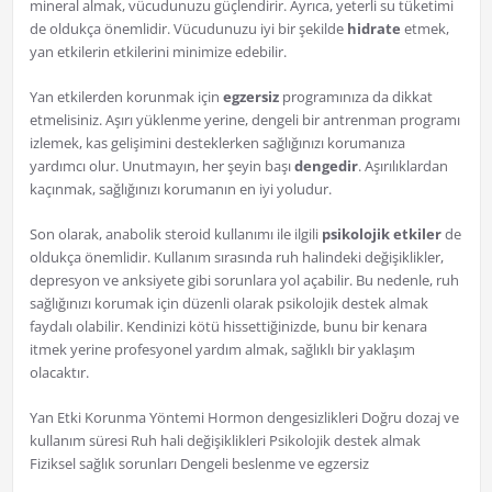
mineral almak, vücudunuzu güçlendirir. Ayrıca, yeterli su tüketimi
de oldukça önemlidir. Vücudunuzu iyi bir şekilde
hidrate
etmek,
yan etkilerin etkilerini minimize edebilir.
Yan etkilerden korunmak için
egzersiz
programınıza da dikkat
etmelisiniz. Aşırı yüklenme yerine, dengeli bir antrenman programı
izlemek, kas gelişimini desteklerken sağlığınızı korumanıza
yardımcı olur. Unutmayın, her şeyin başı
dengedir
. Aşırılıklardan
kaçınmak, sağlığınızı korumanın en iyi yoludur.
Son olarak, anabolik steroid kullanımı ile ilgili
psikolojik etkiler
de
oldukça önemlidir. Kullanım sırasında ruh halindeki değişiklikler,
depresyon ve anksiyete gibi sorunlara yol açabilir. Bu nedenle, ruh
sağlığınızı korumak için düzenli olarak psikolojik destek almak
faydalı olabilir. Kendinizi kötü hissettiğinizde, bunu bir kenara
itmek yerine profesyonel yardım almak, sağlıklı bir yaklaşım
olacaktır.
Yan Etki Korunma Yöntemi Hormon dengesizlikleri Doğru dozaj ve
kullanım süresi Ruh hali değişiklikleri Psikolojik destek almak
Fiziksel sağlık sorunları Dengeli beslenme ve egzersiz