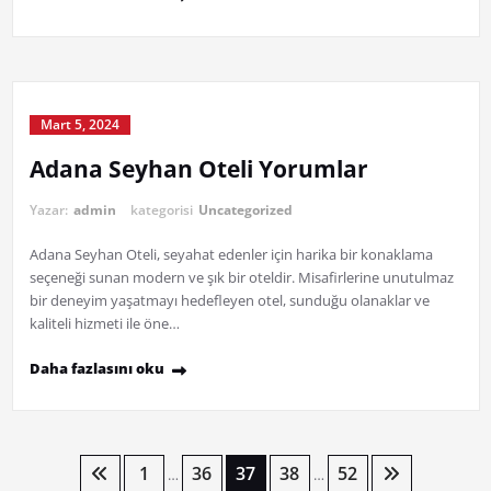
Mart 5, 2024
Adana Seyhan Oteli Yorumlar
Yazar:
admin
kategorisi
Uncategorized
Adana Seyhan Oteli, seyahat edenler için harika bir konaklama
seçeneği sunan modern ve şık bir oteldir. Misafirlerine unutulmaz
bir deneyim yaşatmayı hedefleyen otel, sunduğu olanaklar ve
kaliteli hizmeti ile öne…
Daha fazlasını oku
Yazı
1
36
37
38
52
…
…