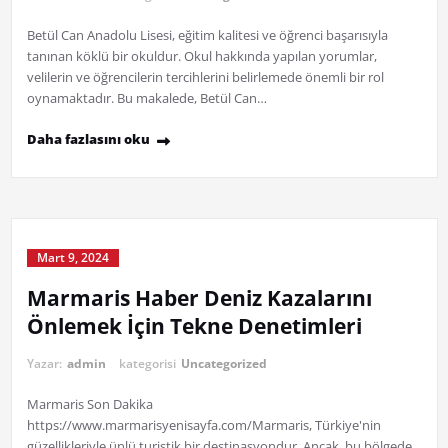
Betül Can Anadolu Lisesi, eğitim kalitesi ve öğrenci başarısıyla
tanınan köklü bir okuldur. Okul hakkında yapılan yorumlar,
velilerin ve öğrencilerin tercihlerini belirlemede önemli bir rol
oynamaktadır. Bu makalede, Betül Can…
Daha fazlasını oku
Mart 9, 2024
Marmaris Haber Deniz Kazalarını
Önlemek İçin Tekne Denetimleri
Yazar:
admin
kategorisi
Uncategorized
Marmaris Son Dakika
https://www.marmarisyenisayfa.com/Marmaris, Türkiye'nin
güzellikleriyle ünlü turistik bir destinasyondur. Ancak, bu bölgede