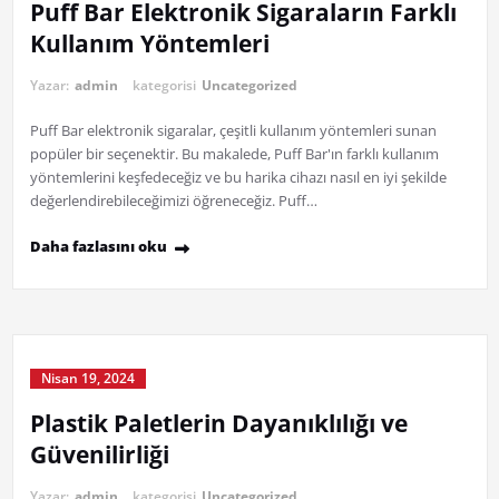
Puff Bar Elektronik Sigaraların Farklı
Kullanım Yöntemleri
Yazar:
admin
kategorisi
Uncategorized
Puff Bar elektronik sigaralar, çeşitli kullanım yöntemleri sunan
popüler bir seçenektir. Bu makalede, Puff Bar'ın farklı kullanım
yöntemlerini keşfedeceğiz ve bu harika cihazı nasıl en iyi şekilde
değerlendirebileceğimizi öğreneceğiz. Puff…
Daha fazlasını oku
Nisan 19, 2024
Plastik Paletlerin Dayanıklılığı ve
Güvenilirliği
Yazar:
admin
kategorisi
Uncategorized