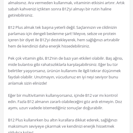
almalısınız. Ara vermeden kullanmak, vitaminin etkisini artırır. Artık
sabah kahvenizi içtikten sonra B12’yi almayı bir rutin haline
getirebilirsiniz.
B12 Plus almak tek başına yeterli değil. Saçlarınızın ve cildinizin
parlaması için dengeli beslenme şart! Meyve, sebze ve protein
içeren bir diyet ile B12’yi destekleyerek, hem sağlığınızı artırabilir
hem de kendinizi daha enerjik hissedebilirsiniz.
Pek çok vitamin gibi, B12’nin de bazı yan etkileri olabilir. Baş ağrısı,
mide bulantısı gibi rahatsızlıklarla karşılaşabilirsiniz. Eğer bu tür
belirtiler yaşıyorsanız, ürünün kullanımı ile ilgili tekrar düşünmek
faydalı olabilir. Unutmayın, vücudunuz en iyi neyi seviyor bunu
anlamak sizin elinizde!
Eğer bir multivitamin kullanıyorsanız, içinde B12 var mı kontrol
edin. Fazla B12 almanın zararlı olabileceğini göz ardı etmeyin. Doz
aşımı, uzun vadede istemediğiniz sonuçlar doğurabilir.
B12 Plus kullanırken bu altın kurallara dikkat ederek, sağlığınızı
maksimum seviyeye çıkarmak ve kendinizi enerjik hissetmek
oldukça kolay!