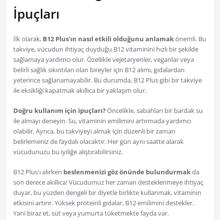
İpuçları
İlk olarak,
B12 Plus'ın nasıl etkili olduğunu anlamak
önemli. Bu
takviye, vücudun ihtiyaç duyduğu B12 vitaminini hızlı bir şekilde
sağlamaya yardımcı olur. Özellikle vejetaryenler, veganlar veya
belirli sağlık sıkıntıları olan bireyler için B12 alımı, gıdalardan
yeterince sağlanamayabilir. Bu durumda, B12 Plus gibi bir takviye
ile eksikliği kapatmak akıllıca bir yaklaşım olur.
Doğru kullanım için ipuçları?
Öncelikle, sabahları bir bardak su
ile almayı deneyin. Su, vitaminin emilimini artırmada yardımcı
olabilir. Ayrıca, bu takviyeyi almak için düzenli bir zaman
belirlemeniz de faydalı olacaktır. Her gün aynı saatte alarak
vücudunuzu bu iyiliğe alıştırabilirsiniz.
B12 Plus'ı alırken
beslenmenizi göz önünde bulundurmak
da
son derece akıllıca! Vücudumuz her zaman desteklenmeye ihtiyaç
duyar, bu yüzden dengeli bir diyetle birlikte kullanmak, vitaminin
etkisini artırır. Yüksek proteinli gıdalar, B12 emilimini destekler.
Yani biraz et, süt veya yumurta tüketmekte fayda var.