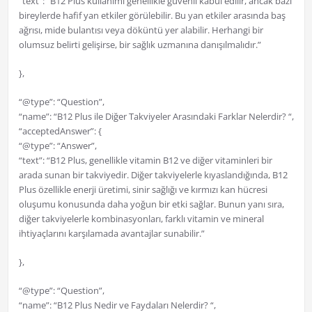
“text”: “B12 Plus kullanımı genellikle güvenli kabul edilir, ancak bazı
bireylerde hafif yan etkiler görülebilir. Bu yan etkiler arasında baş
ağrısı, mide bulantısı veya döküntü yer alabilir. Herhangi bir
olumsuz belirti gelişirse, bir sağlık uzmanına danışılmalıdır.”
},
“@type”: “Question”,
“name”: “B12 Plus ile Diğer Takviyeler Arasındaki Farklar Nelerdir? “,
“acceptedAnswer”: {
“@type”: “Answer”,
“text”: “B12 Plus, genellikle vitamin B12 ve diğer vitaminleri bir
arada sunan bir takviyedir. Diğer takviyelerle kıyaslandığında, B12
Plus özellikle enerji üretimi, sinir sağlığı ve kırmızı kan hücresi
oluşumu konusunda daha yoğun bir etki sağlar. Bunun yanı sıra,
diğer takviyelerle kombinasyonları, farklı vitamin ve mineral
ihtiyaçlarını karşılamada avantajlar sunabilir.”
},
“@type”: “Question”,
“name”: “B12 Plus Nedir ve Faydaları Nelerdir? “,