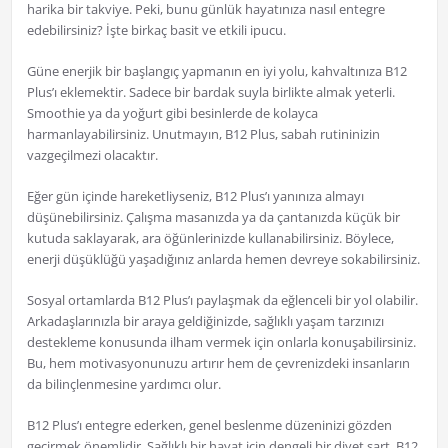
harika bir takviye. Peki, bunu günlük hayatınıza nasıl entegre
edebilirsiniz? İşte birkaç basit ve etkili ipucu.
Güne enerjik bir başlangıç yapmanın en iyi yolu, kahvaltınıza B12
Plus’ı eklemektir. Sadece bir bardak suyla birlikte almak yeterli.
Smoothie ya da yoğurt gibi besinlerde de kolayca
harmanlayabilirsiniz. Unutmayın, B12 Plus, sabah rutininizin
vazgeçilmezi olacaktır.
Eğer gün içinde hareketliyseniz, B12 Plus’ı yanınıza almayı
düşünebilirsiniz. Çalışma masanızda ya da çantanızda küçük bir
kutuda saklayarak, ara öğünlerinizde kullanabilirsiniz. Böylece,
enerji düşüklüğü yaşadığınız anlarda hemen devreye sokabilirsiniz.
Sosyal ortamlarda B12 Plus’ı paylaşmak da eğlenceli bir yol olabilir.
Arkadaşlarınızla bir araya geldiğinizde, sağlıklı yaşam tarzınızı
destekleme konusunda ilham vermek için onlarla konuşabilirsiniz.
Bu, hem motivasyonunuzu artırır hem de çevrenizdeki insanların
da bilinçlenmesine yardımcı olur.
B12 Plus’ı entegre ederken, genel beslenme düzeninizi gözden
geçirmek önemlidir. Sağlıklı bir hayat için dengeli bir diyet şart. B12