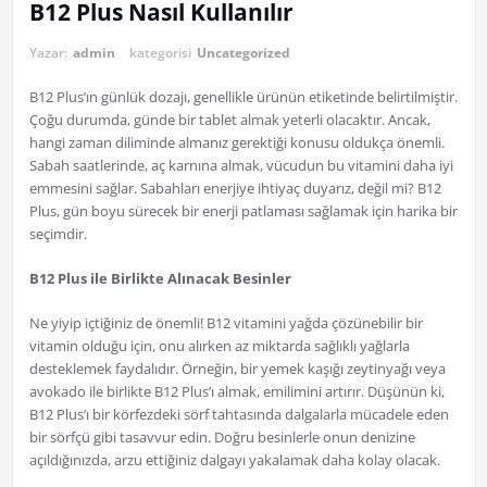
B12 Plus Nasıl Kullanılır
Yazar:
admin
kategorisi
Uncategorized
B12 Plus’ın günlük dozajı, genellikle ürünün etiketinde belirtilmiştir.
Çoğu durumda, günde bir tablet almak yeterli olacaktır. Ancak,
hangi zaman diliminde almanız gerektiği konusu oldukça önemli.
Sabah saatlerinde, aç karnına almak, vücudun bu vitamini daha iyi
emmesini sağlar. Sabahları enerjiye ihtiyaç duyarız, değil mi? B12
Plus, gün boyu sürecek bir enerji patlaması sağlamak için harika bir
seçimdir.
B12 Plus ile Birlikte Alınacak Besinler
Ne yiyip içtiğiniz de önemli! B12 vitamini yağda çözünebilir bir
vitamin olduğu için, onu alırken az miktarda sağlıklı yağlarla
desteklemek faydalıdır. Örneğin, bir yemek kaşığı zeytinyağı veya
avokado ile birlikte B12 Plus’ı almak, emilimini artırır. Düşünün ki,
B12 Plus’ı bir körfezdeki sörf tahtasında dalgalarla mücadele eden
bir sörfçü gibi tasavvur edin. Doğru besinlerle onun denizine
açıldığınızda, arzu ettiğiniz dalgayı yakalamak daha kolay olacak.