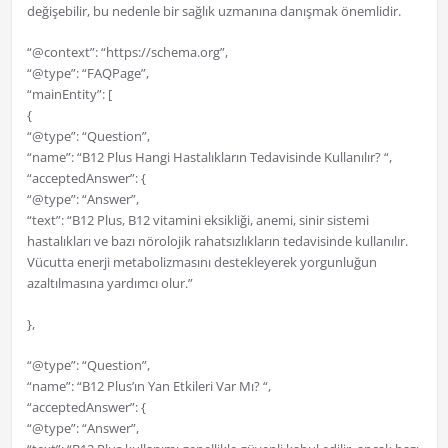
değişebilir, bu nedenle bir sağlık uzmanına danışmak önemlidir.
“@context”: “https://schema.org”,
“@type”: “FAQPage”,
“mainEntity”: [
{
“@type”: “Question”,
“name”: “B12 Plus Hangi Hastalıkların Tedavisinde Kullanılır? “,
“acceptedAnswer”: {
“@type”: “Answer”,
“text”: “B12 Plus, B12 vitamini eksikliği, anemi, sinir sistemi
hastalıkları ve bazı nörolojik rahatsızlıkların tedavisinde kullanılır.
Vücutta enerji metabolizmasını destekleyerek yorgunluğun
azaltılmasına yardımcı olur.”
},
“@type”: “Question”,
“name”: “B12 Plus’ın Yan Etkileri Var Mı? “,
“acceptedAnswer”: {
“@type”: “Answer”,