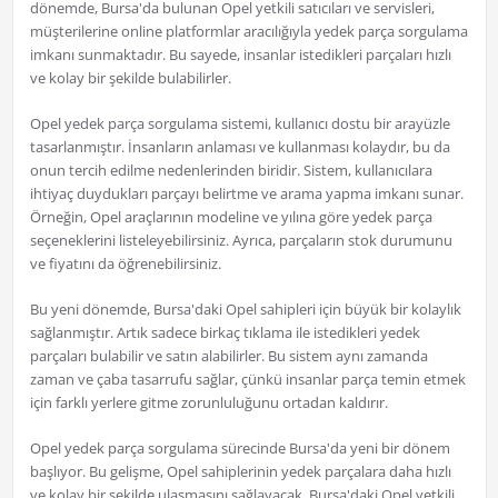
dönemde, Bursa'da bulunan Opel yetkili satıcıları ve servisleri,
müşterilerine online platformlar aracılığıyla yedek parça sorgulama
imkanı sunmaktadır. Bu sayede, insanlar istedikleri parçaları hızlı
ve kolay bir şekilde bulabilirler.
Opel yedek parça sorgulama sistemi, kullanıcı dostu bir arayüzle
tasarlanmıştır. İnsanların anlaması ve kullanması kolaydır, bu da
onun tercih edilme nedenlerinden biridir. Sistem, kullanıcılara
ihtiyaç duydukları parçayı belirtme ve arama yapma imkanı sunar.
Örneğin, Opel araçlarının modeline ve yılına göre yedek parça
seçeneklerini listeleyebilirsiniz. Ayrıca, parçaların stok durumunu
ve fiyatını da öğrenebilirsiniz.
Bu yeni dönemde, Bursa'daki Opel sahipleri için büyük bir kolaylık
sağlanmıştır. Artık sadece birkaç tıklama ile istedikleri yedek
parçaları bulabilir ve satın alabilirler. Bu sistem aynı zamanda
zaman ve çaba tasarrufu sağlar, çünkü insanlar parça temin etmek
için farklı yerlere gitme zorunluluğunu ortadan kaldırır.
Opel yedek parça sorgulama sürecinde Bursa'da yeni bir dönem
başlıyor. Bu gelişme, Opel sahiplerinin yedek parçalara daha hızlı
ve kolay bir şekilde ulaşmasını sağlayacak. Bursa'daki Opel yetkili