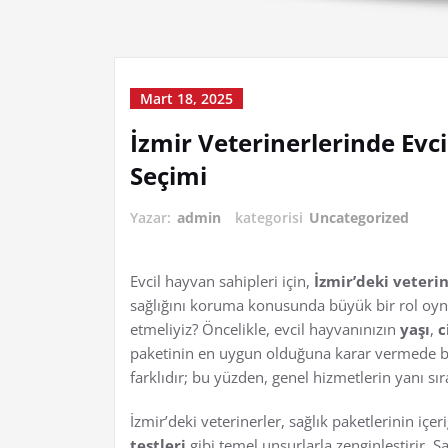
Mart 18, 2025
İzmir Veterinerlerinde Evc
Seçimi
Yazar:
admin
kategorisi
Uncategorized
Evcil hayvan sahipleri için,
İzmir’deki veterin
sağlığını koruma konusunda büyük bir rol oyna
etmeliyiz? Öncelikle, evcil hayvanınızın
yaşı
,
c
paketinin en uygun olduğuna karar vermede beli
farklıdır; bu yüzden, genel hizmetlerin yanı sı
İzmir’deki veterinerler, sağlık paketlerinin içer
testleri
gibi temel unsurlarla zenginleştirir. S