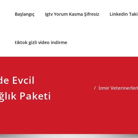
Başlangıç
Igtv Yorum Kasma Şifresiz
Linkedin Tak
tiktok gizli video indirme
de Evcil
İzmir Veterinerler
ğlık Paketi