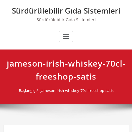
Skip
Sürdürülebilir Gıda Sistemleri
to
content
Sürdürülebilir Gıda Sistemleri
jameson-irish-whiskey-70cl-
freeshop-satis
Başlangıç
jameson-irish-whiskey-70cl-freeshop-satis