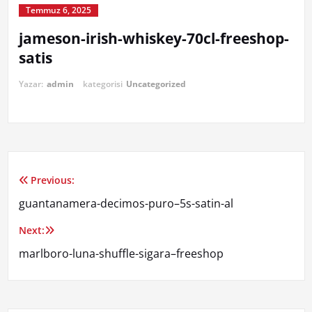
Temmuz 6, 2025
jameson-irish-whiskey-70cl-freeshop-
satis
Yazar:
admin
kategorisi
Uncategorized
Previous:
Yazı
guantanamera-decimos-puro–5s-satin-al
gezinmesi
Next:
marlboro-luna-shuffle-sigara–freeshop