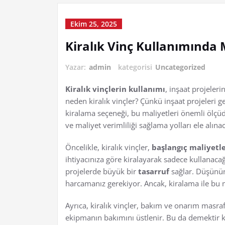
Ekim 25, 2025
Kiralık Vinç Kullanımında 
Yazar:
admin
kategorisi
Uncategorized
Kiralık vinçlerin kullanımı
, inşaat projeleri
neden kiralık vinçler? Çünkü inşaat projeleri g
kiralama seçeneği, bu maliyetleri önemli ölçüde
ve maliyet verimliliği sağlama yolları ele alınac
Öncelikle, kiralık vinçler,
başlangıç maliyetle
ihtiyacınıza göre kiralayarak sadece kullanacağ
projelerde büyük bir
tasarruf
sağlar. Düşünün 
harcamanız gerekiyor. Ancak, kiralama ile bu ma
Ayrıca, kiralık vinçler, bakım ve onarım masrafl
ekipmanın bakımını üstlenir. Bu da demektir ki,