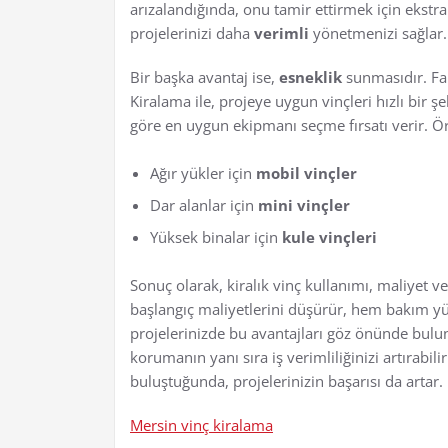
arızalandığında, onu tamir ettirmek için ekst
projelerinizi daha
verimli
yönetmenizi sağlar.
Bir başka avantaj ise,
esneklik
sunmasıdır. Fark
Kiralama ile, projeye uygun vinçleri hızlı bir ş
göre en uygun ekipmanı seçme fırsatı verir. Ö
Ağır yükler için
mobil vinçler
Dar alanlar için
mini vinçler
Yüksek binalar için
kule vinçleri
Sonuç olarak, kiralık vinç kullanımı, maliyet ver
başlangıç maliyetlerini düşürür, hem bakım yük
projelerinizde bu avantajları göz önünde bulund
korumanın yanı sıra iş verimliliğinizi artırab
buluştuğunda, projelerinizin başarısı da artar.
Mersin vinç kiralama