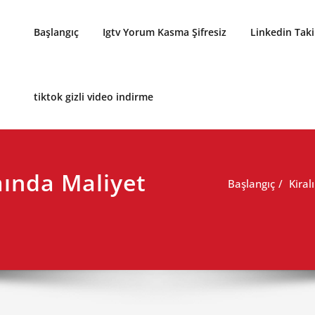
Başlangıç
Igtv Yorum Kasma Şifresiz
Linkedin Tak
tiktok gizli video indirme
mında Maliyet
Başlangıç
Kiral