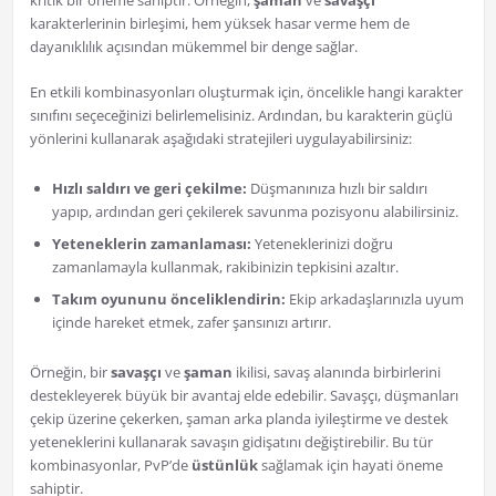
kritik bir öneme sahiptir. Örneğin,
şaman
ve
savaşçı
karakterlerinin birleşimi, hem yüksek hasar verme hem de
dayanıklılık açısından mükemmel bir denge sağlar.
En etkili kombinasyonları oluşturmak için, öncelikle hangi karakter
sınıfını seçeceğinizi belirlemelisiniz. Ardından, bu karakterin güçlü
yönlerini kullanarak aşağıdaki stratejileri uygulayabilirsiniz:
Hızlı saldırı ve geri çekilme:
Düşmanınıza hızlı bir saldırı
yapıp, ardından geri çekilerek savunma pozisyonu alabilirsiniz.
Yeteneklerin zamanlaması:
Yeteneklerinizi doğru
zamanlamayla kullanmak, rakibinizin tepkisini azaltır.
Takım oyununu önceliklendirin:
Ekip arkadaşlarınızla uyum
içinde hareket etmek, zafer şansınızı artırır.
Örneğin, bir
savaşçı
ve
şaman
ikilisi, savaş alanında birbirlerini
destekleyerek büyük bir avantaj elde edebilir. Savaşçı, düşmanları
çekip üzerine çekerken, şaman arka planda iyileştirme ve destek
yeteneklerini kullanarak savaşın gidişatını değiştirebilir. Bu tür
kombinasyonlar, PvP’de
üstünlük
sağlamak için hayati öneme
sahiptir.