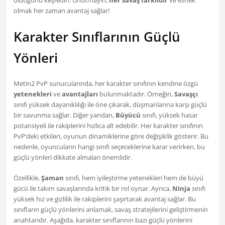
olduğunu keşfedin. Unutmayın,
her savaş farklıdır
ve esnek
olmak her zaman avantaj sağlar!
Karakter Sınıflarının Güçlü
Yönleri
Metin2 PvP sunucularında, her karakter sınıfının kendine özgü
yetenekleri
ve
avantajları
bulunmaktadır. Örneğin,
Savaşçı
sınıfı yüksek dayanıklılığı ile öne çıkarak, düşmanlarına karşı güçlü
bir savunma sağlar. Diğer yandan,
Büyücü
sınıfı, yüksek hasar
potansiyeli ile rakiplerini hızlıca alt edebilir. Her karakter sınıfının
PvP’deki etkileri, oyunun dinamiklerine göre değişiklik gösterir. Bu
nedenle, oyuncuların hangi sınıfı seçeceklerine karar verirken, bu
güçlü yönleri dikkate almaları önemlidir.
Özellikle,
Şaman
sınıfı, hem iyileştirme yetenekleri hem de büyü
gücü ile takım savaşlarında kritik bir rol oynar. Ayrıca,
Ninja
sınıfı
yüksek hız ve gizlilik ile rakiplerini şaşırtarak avantaj sağlar. Bu
sınıfların güçlü yönlerini anlamak, savaş stratejilerini geliştirmenin
anahtarıdır. Aşağıda, karakter sınıflarının bazı güçlü yönlerini