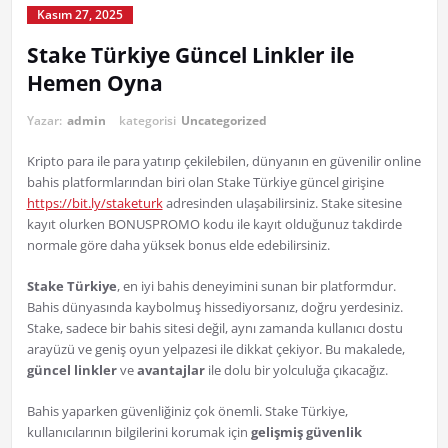
Kasım 27, 2025
Stake Türkiye Güncel Linkler ile
Hemen Oyna
Yazar:
admin
kategorisi
Uncategorized
Kripto para ile para yatırıp çekilebilen, dünyanın en güvenilir online
bahis platformlarından biri olan Stake Türkiye güncel girişine
https://bit.ly/staketurk
adresinden ulaşabilirsiniz. Stake sitesine
kayıt olurken BONUSPROMO kodu ile kayıt olduğunuz takdirde
normale göre daha yüksek bonus elde edebilirsiniz.
Stake Türkiye
, en iyi bahis deneyimini sunan bir platformdur.
Bahis dünyasında kaybolmuş hissediyorsanız, doğru yerdesiniz.
Stake, sadece bir bahis sitesi değil, aynı zamanda kullanıcı dostu
arayüzü ve geniş oyun yelpazesi ile dikkat çekiyor. Bu makalede,
güncel linkler
ve
avantajlar
ile dolu bir yolculuğa çıkacağız.
Bahis yaparken güvenliğiniz çok önemli. Stake Türkiye,
kullanıcılarının bilgilerini korumak için
gelişmiş güvenlik