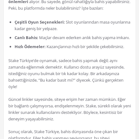
önlemleri
alıyor. Bu sayede, gönül rahatlığıyla bahis yapabilirsiniz.
Peki, bu platformda neler bulabilirsiniz? İşte bazıları:
Çeşitli Oyun Seçenekleri:
Slot oyunlarından masa oyunlarına
kadar geniş bir yelpaze.
Canlı Bahis:
Maçlar devam ederken anlık bahis yapma imkanı.
Hızlı Ödemeler:
Kazançlarınızı hızlı bir şekilde çekebilirsiniz.
Stake Türkiye’de oynamak, sadece bahis yapmak değil; aynı
zamanda eğlenmek demektir. Kullanıcı dostu arayüz sayesinde,
istediğiniz oyunu bulmak bir tık kadar kolay. Bir arkadaşınıza
bahsettiğinizde, “Bu kadar basit mi?” diyecek. Çünkü gerçekten
öyle!
Güncel linkler sayesinde, siteye erişim her zaman mümkün. Eğer
bir bağlantı çalışmıyorsa, endişelenmeyin. Stake, sürekli olarak yeni
linkler sunarak kullanıcılarını destekliyor. Böylece, kesintisiz bir
deneyim yaşayabilirsiniz.
Sonuç olarak, Stake Türkiye, bahis dünyasında öne çıkan bir
platformdur. Eğer bahis yapmayı seviyorsanız, bu siteyi