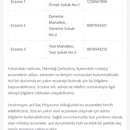
Eczane 1
1234567890
Örnek Sokak No:1
Deneme
Mahallesi,
Eczane 2
0987654321
Deneme Sokak
No:2
Test Mahallesi,
Eczane 3
9876543210
Test Sokak No:3
Yukarıdaki tabloda, Tekirdağ Çerkezköy ilçesindeki nöbetçi
eczanelerin adları, adresleri ve iletişim numaraları bulunmaktadır.
Acil bir durumda en yakın eczaneyi bulmak için bu bilgilere
başvurabilirsiniz. Eczane adı, adresi ve telefon numarasıyla ilgili
detaylı bilgilere tablodan ulaşabilirsiniz.
Unutmayın, acil ilaç ihtiyacınız olduğunda bu eczaneleri tercih
edebilirsiniz. Size en yakın olan eczaneye ulaşmak için adres
bilgilerini kullanabilirsiniz. Sağlık sorunlarınızda size yardımcı olacak
olan nöbetçi eczaneler, acil durumlarda hızlı ve etkili bir şekilde ilaç
temin etmenizi sağlayacaktır.