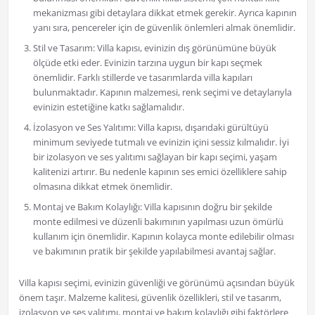
mekanizması gibi detaylara dikkat etmek gerekir. Ayrıca kapının
yanı sıra, pencereler için de güvenlik önlemleri almak önemlidir.
Stil ve Tasarım: Villa kapısı, evinizin dış görünümüne büyük
ölçüde etki eder. Evinizin tarzına uygun bir kapı seçmek
önemlidir. Farklı stillerde ve tasarımlarda villa kapıları
bulunmaktadır. Kapının malzemesi, renk seçimi ve detaylarıyla
evinizin estetiğine katkı sağlamalıdır.
İzolasyon ve Ses Yalıtımı: Villa kapısı, dışarıdaki gürültüyü
minimum seviyede tutmalı ve evinizin içini sessiz kılmalıdır. İyi
bir izolasyon ve ses yalıtımı sağlayan bir kapı seçimi, yaşam
kalitenizi artırır. Bu nedenle kapının ses emici özelliklere sahip
olmasına dikkat etmek önemlidir.
Montaj ve Bakım Kolaylığı: Villa kapısının doğru bir şekilde
monte edilmesi ve düzenli bakımının yapılması uzun ömürlü
kullanım için önemlidir. Kapının kolayca monte edilebilir olması
ve bakımının pratik bir şekilde yapılabilmesi avantaj sağlar.
Villa kapısı seçimi, evinizin güvenliği ve görünümü açısından büyük
önem taşır. Malzeme kalitesi, güvenlik özellikleri, stil ve tasarım,
izolasyon ve ses yalıtımı, montaj ve bakım kolaylığı gibi faktörlere