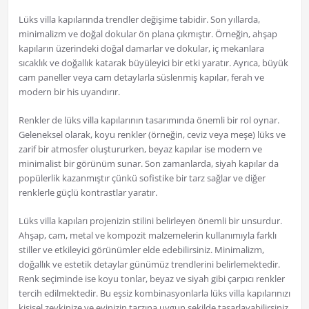
Lüks villa kapılarında trendler değişime tabidir. Son yıllarda,
minimalizm ve doğal dokular ön plana çıkmıştır. Örneğin, ahşap
kapıların üzerindeki doğal damarlar ve dokular, iç mekanlara
sıcaklık ve doğallık katarak büyüleyici bir etki yaratır. Ayrıca, büyük
cam paneller veya cam detaylarla süslenmiş kapılar, ferah ve
modern bir his uyandırır.
Renkler de lüks villa kapılarının tasarımında önemli bir rol oynar.
Geleneksel olarak, koyu renkler (örneğin, ceviz veya meşe) lüks ve
zarif bir atmosfer oluştururken, beyaz kapılar ise modern ve
minimalist bir görünüm sunar. Son zamanlarda, siyah kapılar da
popülerlik kazanmıştır çünkü sofistike bir tarz sağlar ve diğer
renklerle güçlü kontrastlar yaratır.
Lüks villa kapıları projenizin stilini belirleyen önemli bir unsurdur.
Ahşap, cam, metal ve kompozit malzemelerin kullanımıyla farklı
stiller ve etkileyici görünümler elde edebilirsiniz. Minimalizm,
doğallık ve estetik detaylar günümüz trendlerini belirlemektedir.
Renk seçiminde ise koyu tonlar, beyaz ve siyah gibi çarpıcı renkler
tercih edilmektedir. Bu eşsiz kombinasyonlarla lüks villa kapılarınızı
kişisel zevkinize ve evinizin tarzına uygun şekilde tasarlayabilirsiniz.