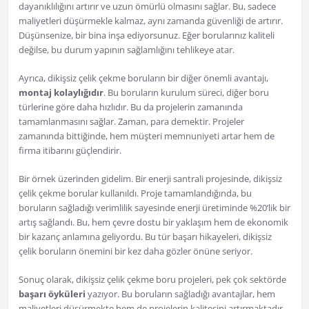
dayanıklılığını artırır ve uzun ömürlü olmasını sağlar. Bu, sadece
maliyetleri düşürmekle kalmaz, aynı zamanda güvenliği de artırır.
Düşünsenize, bir bina inşa ediyorsunuz. Eğer borularınız kaliteli
değilse, bu durum yapının sağlamlığını tehlikeye atar.
Ayrıca, dikişsiz çelik çekme boruların bir diğer önemli avantajı,
montaj kolaylığıdır
. Bu boruların kurulum süreci, diğer boru
türlerine göre daha hızlıdır. Bu da projelerin zamanında
tamamlanmasını sağlar. Zaman, para demektir. Projeler
zamanında bittiğinde, hem müşteri memnuniyeti artar hem de
firma itibarını güçlendirir.
Bir örnek üzerinden gidelim. Bir enerji santrali projesinde, dikişsiz
çelik çekme borular kullanıldı. Proje tamamlandığında, bu
boruların sağladığı verimlilik sayesinde enerji üretiminde %20’lik bir
artış sağlandı. Bu, hem çevre dostu bir yaklaşım hem de ekonomik
bir kazanç anlamına geliyordu. Bu tür başarı hikayeleri, dikişsiz
çelik boruların önemini bir kez daha gözler önüne seriyor.
Sonuç olarak, dikişsiz çelik çekme boru projeleri, pek çok sektörde
başarı öyküleri
yazıyor. Bu boruların sağladığı avantajlar, hem
maliyetleri düşürmekte hem de projelerin kalitesini artırmaktadır.