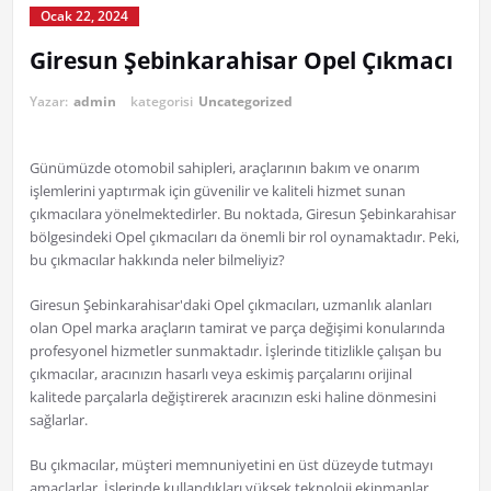
Ocak 22, 2024
Giresun Şebinkarahisar Opel Çıkmacı
Yazar:
admin
kategorisi
Uncategorized
Günümüzde otomobil sahipleri, araçlarının bakım ve onarım
işlemlerini yaptırmak için güvenilir ve kaliteli hizmet sunan
çıkmacılara yönelmektedirler. Bu noktada, Giresun Şebinkarahisar
bölgesindeki Opel çıkmacıları da önemli bir rol oynamaktadır. Peki,
bu çıkmacılar hakkında neler bilmeliyiz?
Giresun Şebinkarahisar'daki Opel çıkmacıları, uzmanlık alanları
olan Opel marka araçların tamirat ve parça değişimi konularında
profesyonel hizmetler sunmaktadır. İşlerinde titizlikle çalışan bu
çıkmacılar, aracınızın hasarlı veya eskimiş parçalarını orijinal
kalitede parçalarla değiştirerek aracınızın eski haline dönmesini
sağlarlar.
Bu çıkmacılar, müşteri memnuniyetini en üst düzeyde tutmayı
amaçlarlar. İşlerinde kullandıkları yüksek teknoloji ekipmanlar