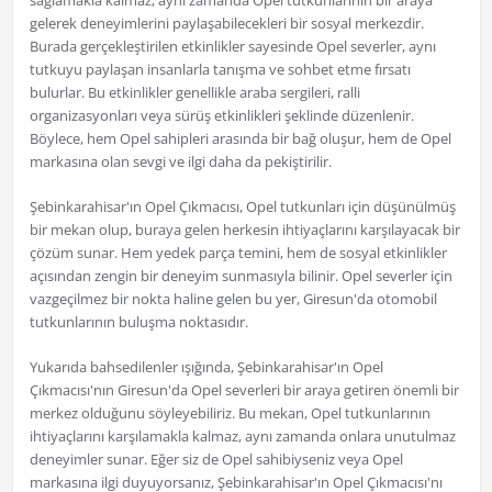
sağlamakla kalmaz, aynı zamanda Opel tutkunlarının bir araya
gelerek deneyimlerini paylaşabilecekleri bir sosyal merkezdir.
Burada gerçekleştirilen etkinlikler sayesinde Opel severler, aynı
tutkuyu paylaşan insanlarla tanışma ve sohbet etme fırsatı
bulurlar. Bu etkinlikler genellikle araba sergileri, ralli
organizasyonları veya sürüş etkinlikleri şeklinde düzenlenir.
Böylece, hem Opel sahipleri arasında bir bağ oluşur, hem de Opel
markasına olan sevgi ve ilgi daha da pekiştirilir.
Şebinkarahisar'ın Opel Çıkmacısı, Opel tutkunları için düşünülmüş
bir mekan olup, buraya gelen herkesin ihtiyaçlarını karşılayacak bir
çözüm sunar. Hem yedek parça temini, hem de sosyal etkinlikler
açısından zengin bir deneyim sunmasıyla bilinir. Opel severler için
vazgeçilmez bir nokta haline gelen bu yer, Giresun'da otomobil
tutkunlarının buluşma noktasıdır.
Yukarıda bahsedilenler ışığında, Şebinkarahisar'ın Opel
Çıkmacısı'nın Giresun'da Opel severleri bir araya getiren önemli bir
merkez olduğunu söyleyebiliriz. Bu mekan, Opel tutkunlarının
ihtiyaçlarını karşılamakla kalmaz, aynı zamanda onlara unutulmaz
deneyimler sunar. Eğer siz de Opel sahibiyseniz veya Opel
markasına ilgi duyuyorsanız, Şebinkarahisar'ın Opel Çıkmacısı'nı