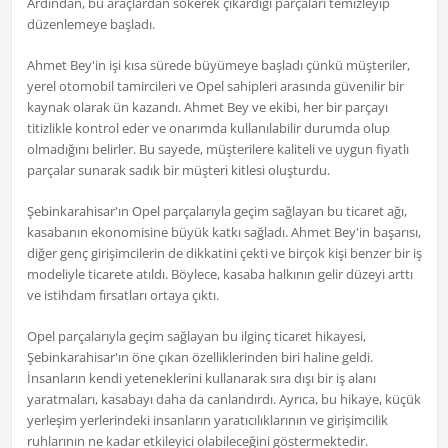
Ardından, bu araçlardan sökerek çıkardığı parçaları temizleyip
düzenlemeye başladı.
Ahmet Bey'in işi kısa sürede büyümeye başladı çünkü müşteriler,
yerel otomobil tamircileri ve Opel sahipleri arasında güvenilir bir
kaynak olarak ün kazandı. Ahmet Bey ve ekibi, her bir parçayı
titizlikle kontrol eder ve onarımda kullanılabilir durumda olup
olmadığını belirler. Bu sayede, müşterilere kaliteli ve uygun fiyatlı
parçalar sunarak sadık bir müşteri kitlesi oluşturdu.
Şebinkarahisar'ın Opel parçalarıyla geçim sağlayan bu ticaret ağı,
kasabanın ekonomisine büyük katkı sağladı. Ahmet Bey'in başarısı,
diğer genç girişimcilerin de dikkatini çekti ve birçok kişi benzer bir iş
modeliyle ticarete atıldı. Böylece, kasaba halkının gelir düzeyi arttı
ve istihdam fırsatları ortaya çıktı.
Opel parçalarıyla geçim sağlayan bu ilginç ticaret hikayesi,
Şebinkarahisar'ın öne çıkan özelliklerinden biri haline geldi.
İnsanların kendi yeteneklerini kullanarak sıra dışı bir iş alanı
yaratmaları, kasabayı daha da canlandırdı. Ayrıca, bu hikaye, küçük
yerleşim yerlerindeki insanların yaratıcılıklarının ve girişimcilik
ruhlarının ne kadar etkileyici olabileceğini göstermektedir.