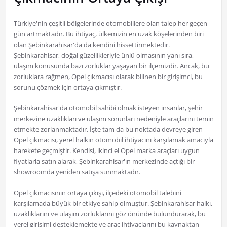
Türkiye'nin çeşitli bölgelerinde otomobillere olan talep her geçen
gün artmaktadır. Bu ihtiyaç, ülkemizin en uzak köşelerinden biri
olan Şebinkarahisar'da da kendini hissettirmektedir.
Şebinkarahisar, doğal güzellikleriyle ünlü olmasının yanı sıra,
ulaşım konusunda bazı zorluklar yaşayan bir ilçemizdir. Ancak, bu
zorluklara rağmen, Opel çıkmacısı olarak bilinen bir girişimci, bu
sorunu çözmek için ortaya çıkmıştır.
Şebinkarahisar'da otomobil sahibi olmak isteyen insanlar, şehir
merkezine uzaklıkları ve ulaşım sorunları nedeniyle araçlarını temin
etmekte zorlanmaktadır. İşte tam da bu noktada devreye giren
Opel çıkmacısı, yerel halkın otomobil ihtiyacını karşılamak amacıyla
harekete geçmiştir. Kendisi, ikinci el Opel marka araçları uygun
fiyatlarla satın alarak, Şebinkarahisar'ın merkezinde açtığı bir
showroomda yeniden satışa sunmaktadır.
Opel çıkmacısının ortaya çıkışı, ilçedeki otomobil talebini
karşılamada büyük bir etkiye sahip olmuştur. Şebinkarahisar halkı,
uzaklıklarını ve ulaşım zorluklarını göz önünde bulundurarak, bu
yerel girişimi desteklemekte ve araç ihtiyaçlarını bu kaynaktan