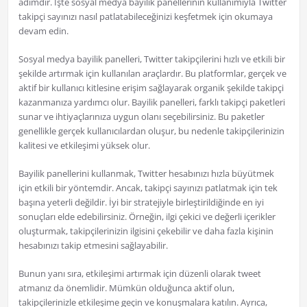
adımdır. İşte sosyal medya bayilik panellerinin kullanımıyla Twitter
takipçi sayınızı nasıl patlatabileceğinizi keşfetmek için okumaya
devam edin.
Sosyal medya bayilik panelleri, Twitter takipçilerini hızlı ve etkili bir
şekilde artırmak için kullanılan araçlardır. Bu platformlar, gerçek ve
aktif bir kullanıcı kitlesine erişim sağlayarak organik şekilde takipçi
kazanmanıza yardımcı olur. Bayilik panelleri, farklı takipçi paketleri
sunar ve ihtiyaçlarınıza uygun olanı seçebilirsiniz. Bu paketler
genellikle gerçek kullanıcılardan oluşur, bu nedenle takipçilerinizin
kalitesi ve etkileşimi yüksek olur.
Bayilik panellerini kullanmak, Twitter hesabınızı hızla büyütmek
için etkili bir yöntemdir. Ancak, takipçi sayınızı patlatmak için tek
başına yeterli değildir. İyi bir stratejiyle birleştirildiğinde en iyi
sonuçları elde edebilirsiniz. Örneğin, ilgi çekici ve değerli içerikler
oluşturmak, takipçilerinizin ilgisini çekebilir ve daha fazla kişinin
hesabınızı takip etmesini sağlayabilir.
Bunun yanı sıra, etkileşimi artırmak için düzenli olarak tweet
atmanız da önemlidir. Mümkün olduğunca aktif olun,
takipçilerinizle etkileşime geçin ve konuşmalara katılın. Ayrıca,