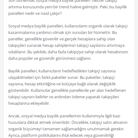
Son dönemde, sosyal medya bayilik panelleri Twitter takipçi
artırma konusunda yeni bir trend haline gelmiştir. Peki, bu bayilik
panelleri nedir ve nasıl çalışır?
Sosyal medya bayilik panelleri, kullanıcıların organik olarak takipçi
kazanmalarına yardımcı olmak için sunulan bir hizmettir. Bu
paneller, genellikle güvenilir ve gerçek hesaplara sahip olan
takipçileri sunarak hesap sahiplerinin takipçi sayılarını artırmaya
odaklanır. Bu şekilde, daha fazla takipçiye sahip olarak hesabınızın
daha popüler ve güvenilir görünmesi sağlanır.
Bayilik panelleri, kullanıcıların hedefledikleri takipçi sayısına
ulaşabilmeleri için farklı paketler sunar. Bu paketler, takipçi
sayısına, hesap etkinliğine ve bütçeye bağlı olarak değişiklik
gösterebilir. Kullanıcılar genellikle panellerde yer alan hedeflenen
takipçi sayısını belirler ve ardından ödeme yaparak takipçileri
hesaplarına ekleyebilir.
Ancak, sosyal medya bayilik panellerinin kullanımıyla ilgili bazı
hususlara dikkat etmek önemlidir. Öncelikle, takipçi satın almanın
organik büyümeyi tamamen sağlamadığını unutmamak gerekir.
Ayrıca, platform politikalarını ihlal edecek veya güvenilirliği